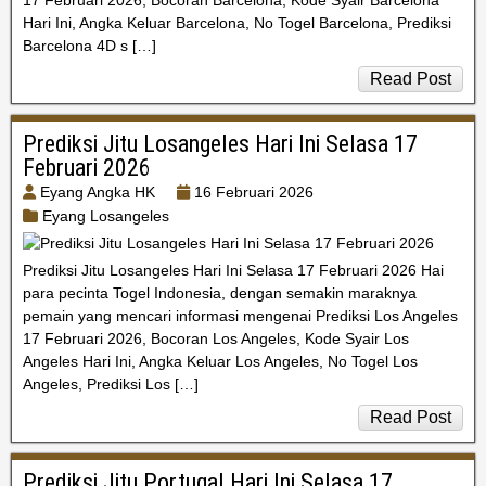
17 Februari 2026, Bocoran Barcelona, Kode Syair Barcelona
Hari Ini, Angka Keluar Barcelona, No Togel Barcelona, Prediksi
Barcelona 4D s […]
Read Post
Prediksi Jitu Losangeles Hari Ini Selasa 17
Februari 2026
Eyang Angka HK
16 Februari 2026
Eyang Losangeles
Prediksi Jitu Losangeles Hari Ini Selasa 17 Februari 2026 Hai
para pecinta Togel Indonesia, dengan semakin maraknya
pemain yang mencari informasi mengenai Prediksi Los Angeles
17 Februari 2026, Bocoran Los Angeles, Kode Syair Los
Angeles Hari Ini, Angka Keluar Los Angeles, No Togel Los
Angeles, Prediksi Los […]
Read Post
Prediksi Jitu Portugal Hari Ini Selasa 17