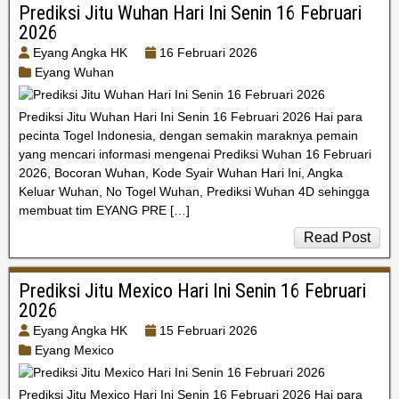
Prediksi Jitu Wuhan Hari Ini Senin 16 Februari
2026
Eyang Angka HK
16 Februari 2026
Eyang Wuhan
Prediksi Jitu Wuhan Hari Ini Senin 16 Februari 2026 Hai para
pecinta Togel Indonesia, dengan semakin maraknya pemain
yang mencari informasi mengenai Prediksi Wuhan 16 Februari
2026, Bocoran Wuhan, Kode Syair Wuhan Hari Ini, Angka
Keluar Wuhan, No Togel Wuhan, Prediksi Wuhan 4D sehingga
membuat tim EYANG PRE […]
Read Post
Prediksi Jitu Mexico Hari Ini Senin 16 Februari
2026
Eyang Angka HK
15 Februari 2026
Eyang Mexico
Prediksi Jitu Mexico Hari Ini Senin 16 Februari 2026 Hai para