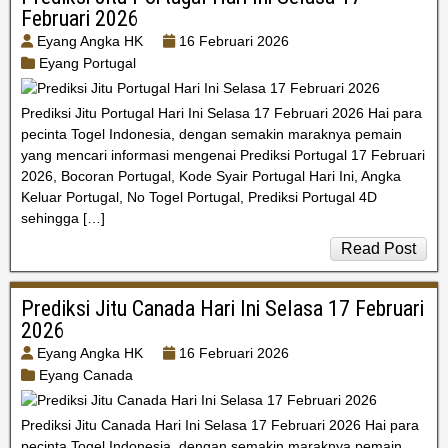
Februari 2026
Eyang Angka HK
16 Februari 2026
Eyang Portugal
Prediksi Jitu Portugal Hari Ini Selasa 17 Februari 2026 Hai para
pecinta Togel Indonesia, dengan semakin maraknya pemain
yang mencari informasi mengenai Prediksi Portugal 17 Februari
2026, Bocoran Portugal, Kode Syair Portugal Hari Ini, Angka
Keluar Portugal, No Togel Portugal, Prediksi Portugal 4D
sehingga […]
Read Post
Prediksi Jitu Canada Hari Ini Selasa 17 Februari
2026
Eyang Angka HK
16 Februari 2026
Eyang Canada
Prediksi Jitu Canada Hari Ini Selasa 17 Februari 2026 Hai para
pecinta Togel Indonesia, dengan semakin maraknya pemain