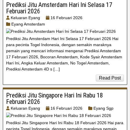
Prediksi Jitu Amsterdam Hari Ini Selasa 17
Februari 2026
Keluaran Eyang
16 Februari 2026
Eyang Amsterdam
Prediksi Jitu Amsterdam Hari Ini Selasa 17 Februari 2026 Hai
para pecinta Togel Indonesia, dengan semakin maraknya
pemain yang mencari informasi mengenai Prediksi Amsterdam
17 Februari 2026, Bocoran Amsterdam, Kode Syair Amsterdam
Hari Ini, Angka Keluar Amsterdam, No Togel Amsterdam,
Prediksi Amsterdam 4D s […]
Read Post
Prediksi Jitu Singapore Hari Ini Rabu 18
Februari 2026
Keluaran Eyang
16 Februari 2026
Eyang Sgp
Prediksi Jitu Singapore Hari Ini Rabu 18 Februari 2026 Hai para
pecinta Togel Indonesia, dengan semakin maraknya pemain