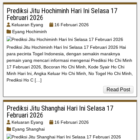
Prediksi Jitu Hochiminh Hari Ini Selasa 17
Februari 2026
Keluaran Eyang
16 Februari 2026
Eyang Hochiminh
Prediksi Jitu Hochiminh Hari Ini Selasa 17 Februari 2026 Hai
para pecinta Togel Indonesia, dengan semakin maraknya
pemain yang mencari informasi mengenai Prediksi Ho Chi Minh
17 Februari 2026, Bocoran Ho Chi Minh, Kode Syair Ho Chi
Minh Hari Ini, Angka Keluar Ho Chi Minh, No Togel Ho Chi Minh,
Prediksi Ho C […]
Read Post
Prediksi Jitu Shanghai Hari Ini Selasa 17
Februari 2026
Keluaran Eyang
16 Februari 2026
Eyang Shanghai