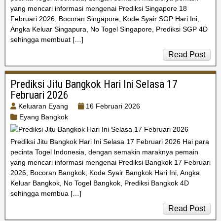
yang mencari informasi mengenai Prediksi Singapore 18
Februari 2026, Bocoran Singapore, Kode Syair SGP Hari Ini,
Angka Keluar Singapura, No Togel Singapore, Prediksi SGP 4D
sehingga membuat […]
Read Post
Prediksi Jitu Bangkok Hari Ini Selasa 17
Februari 2026
Keluaran Eyang
16 Februari 2026
Eyang Bangkok
Prediksi Jitu Bangkok Hari Ini Selasa 17 Februari 2026 Hai para
pecinta Togel Indonesia, dengan semakin maraknya pemain
yang mencari informasi mengenai Prediksi Bangkok 17 Februari
2026, Bocoran Bangkok, Kode Syair Bangkok Hari Ini, Angka
Keluar Bangkok, No Togel Bangkok, Prediksi Bangkok 4D
sehingga membua […]
Read Post