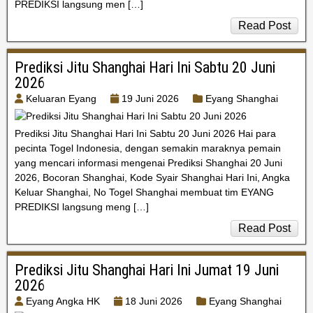
PREDIKSI langsung men […]
Read Post
Prediksi Jitu Shanghai Hari Ini Sabtu 20 Juni
2026
Keluaran Eyang
19 Juni 2026
Eyang Shanghai
Prediksi Jitu Shanghai Hari Ini Sabtu 20 Juni 2026 Hai para
pecinta Togel Indonesia, dengan semakin maraknya pemain
yang mencari informasi mengenai Prediksi Shanghai 20 Juni
2026, Bocoran Shanghai, Kode Syair Shanghai Hari Ini, Angka
Keluar Shanghai, No Togel Shanghai membuat tim EYANG
PREDIKSI langsung meng […]
Read Post
Prediksi Jitu Shanghai Hari Ini Jumat 19 Juni
2026
Eyang Angka HK
18 Juni 2026
Eyang Shanghai