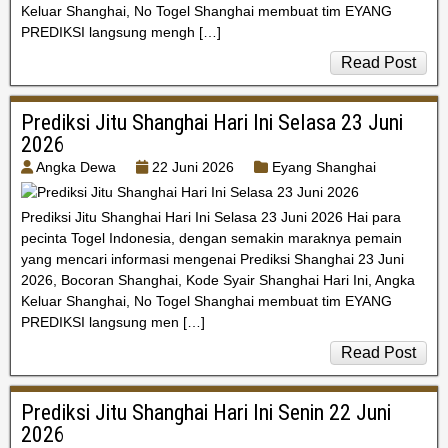
Keluar Shanghai, No Togel Shanghai membuat tim EYANG
PREDIKSI langsung mengh […]
Read Post
Prediksi Jitu Shanghai Hari Ini Selasa 23 Juni
2026
Angka Dewa
22 Juni 2026
Eyang Shanghai
Prediksi Jitu Shanghai Hari Ini Selasa 23 Juni 2026 Hai para
pecinta Togel Indonesia, dengan semakin maraknya pemain
yang mencari informasi mengenai Prediksi Shanghai 23 Juni
2026, Bocoran Shanghai, Kode Syair Shanghai Hari Ini, Angka
Keluar Shanghai, No Togel Shanghai membuat tim EYANG
PREDIKSI langsung men […]
Read Post
Prediksi Jitu Shanghai Hari Ini Senin 22 Juni
2026