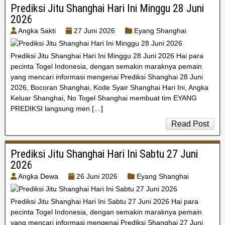
Prediksi Jitu Shanghai Hari Ini Minggu 28 Juni
2026
Angka Sakti
27 Juni 2026
Eyang Shanghai
Prediksi Jitu Shanghai Hari Ini Minggu 28 Juni 2026 Hai para
pecinta Togel Indonesia, dengan semakin maraknya pemain
yang mencari informasi mengenai Prediksi Shanghai 28 Juni
2026, Bocoran Shanghai, Kode Syair Shanghai Hari Ini, Angka
Keluar Shanghai, No Togel Shanghai membuat tim EYANG
PREDIKSI langsung men […]
Read Post
Prediksi Jitu Shanghai Hari Ini Sabtu 27 Juni
2026
Angka Dewa
26 Juni 2026
Eyang Shanghai
Prediksi Jitu Shanghai Hari Ini Sabtu 27 Juni 2026 Hai para
pecinta Togel Indonesia, dengan semakin maraknya pemain
yang mencari informasi mengenai Prediksi Shanghai 27 Juni