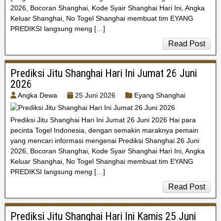
2026, Bocoran Shanghai, Kode Syair Shanghai Hari Ini, Angka
Keluar Shanghai, No Togel Shanghai membuat tim EYANG
PREDIKSI langsung meng […]
Read Post
Prediksi Jitu Shanghai Hari Ini Jumat 26 Juni
2026
Angka Dewa
25 Juni 2026
Eyang Shanghai
Prediksi Jitu Shanghai Hari Ini Jumat 26 Juni 2026 Hai para
pecinta Togel Indonesia, dengan semakin maraknya pemain
yang mencari informasi mengenai Prediksi Shanghai 26 Juni
2026, Bocoran Shanghai, Kode Syair Shanghai Hari Ini, Angka
Keluar Shanghai, No Togel Shanghai membuat tim EYANG
PREDIKSI langsung meng […]
Read Post
Prediksi Jitu Shanghai Hari Ini Kamis 25 Juni