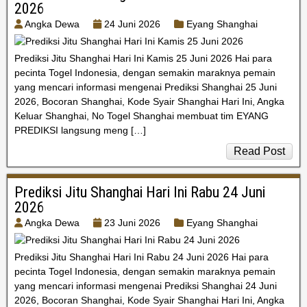
2026
Angka Dewa
24 Juni 2026
Eyang Shanghai
Prediksi Jitu Shanghai Hari Ini Kamis 25 Juni 2026 Hai para
pecinta Togel Indonesia, dengan semakin maraknya pemain
yang mencari informasi mengenai Prediksi Shanghai 25 Juni
2026, Bocoran Shanghai, Kode Syair Shanghai Hari Ini, Angka
Keluar Shanghai, No Togel Shanghai membuat tim EYANG
PREDIKSI langsung meng […]
Read Post
Prediksi Jitu Shanghai Hari Ini Rabu 24 Juni
2026
Angka Dewa
23 Juni 2026
Eyang Shanghai
Prediksi Jitu Shanghai Hari Ini Rabu 24 Juni 2026 Hai para
pecinta Togel Indonesia, dengan semakin maraknya pemain
yang mencari informasi mengenai Prediksi Shanghai 24 Juni
2026, Bocoran Shanghai, Kode Syair Shanghai Hari Ini, Angka