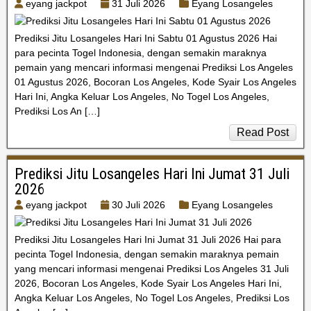
eyang jackpot
31 Juli 2026
Eyang Losangeles
Prediksi Jitu Losangeles Hari Ini Sabtu 01 Agustus 2026 Hai
para pecinta Togel Indonesia, dengan semakin maraknya
pemain yang mencari informasi mengenai Prediksi Los Angeles
01 Agustus 2026, Bocoran Los Angeles, Kode Syair Los Angeles
Hari Ini, Angka Keluar Los Angeles, No Togel Los Angeles,
Prediksi Los An […]
Read Post
Prediksi Jitu Losangeles Hari Ini Jumat 31 Juli
2026
eyang jackpot
30 Juli 2026
Eyang Losangeles
Prediksi Jitu Losangeles Hari Ini Jumat 31 Juli 2026 Hai para
pecinta Togel Indonesia, dengan semakin maraknya pemain
yang mencari informasi mengenai Prediksi Los Angeles 31 Juli
2026, Bocoran Los Angeles, Kode Syair Los Angeles Hari Ini,
Angka Keluar Los Angeles, No Togel Los Angeles, Prediksi Los