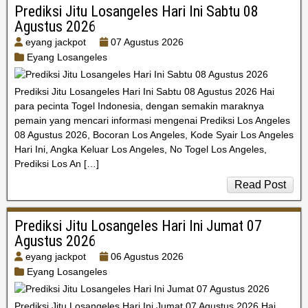
Prediksi Jitu Losangeles Hari Ini Sabtu 08
Agustus 2026
eyang jackpot
07 Agustus 2026
Eyang Losangeles
Prediksi Jitu Losangeles Hari Ini Sabtu 08 Agustus 2026 Hai
para pecinta Togel Indonesia, dengan semakin maraknya
pemain yang mencari informasi mengenai Prediksi Los Angeles
08 Agustus 2026, Bocoran Los Angeles, Kode Syair Los Angeles
Hari Ini, Angka Keluar Los Angeles, No Togel Los Angeles,
Prediksi Los An […]
Read Post
Prediksi Jitu Losangeles Hari Ini Jumat 07
Agustus 2026
eyang jackpot
06 Agustus 2026
Eyang Losangeles
Prediksi Jitu Losangeles Hari Ini Jumat 07 Agustus 2026 Hai