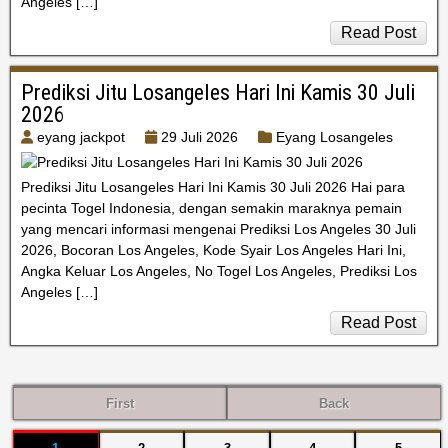
Angeles […]
Read Post
Prediksi Jitu Losangeles Hari Ini Kamis 30 Juli
2026
eyang jackpot
29 Juli 2026
Eyang Losangeles
Prediksi Jitu Losangeles Hari Ini Kamis 30 Juli 2026 Hai para
pecinta Togel Indonesia, dengan semakin maraknya pemain
yang mencari informasi mengenai Prediksi Los Angeles 30 Juli
2026, Bocoran Los Angeles, Kode Syair Los Angeles Hari Ini,
Angka Keluar Los Angeles, No Togel Los Angeles, Prediksi Los
Angeles […]
Read Post
First
Back