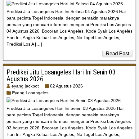
Prediksi Jitu Losangeles Hari Ini Selasa 04 Agustus 2026 Hai
para pecinta Togel Indonesia, dengan semakin maraknya
pemain yang mencari informasi mengenai Prediksi Los Angeles
04 Agustus 2026, Bocoran Los Angeles, Kode Syair Los Angeles
Hari Ini, Angka Keluar Los Angeles, No Togel Los Angeles,
Prediksi Los A […]
Read Post
Prediksi Jitu Losangeles Hari Ini Senin 03
Agustus 2026
eyang jackpot
02 Agustus 2026
Eyang Losangeles
Prediksi Jitu Losangeles Hari Ini Senin 03 Agustus 2026 Hai
para pecinta Togel Indonesia, dengan semakin maraknya
pemain yang mencari informasi mengenai Prediksi Los Angeles
03 Agustus 2026, Bocoran Los Angeles, Kode Syair Los Angeles
Hari Ini, Angka Keluar Los Angeles, No Togel Los Angeles,