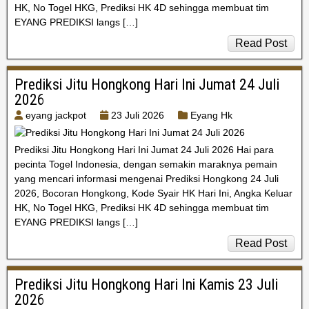
HK, No Togel HKG, Prediksi HK 4D sehingga membuat tim
EYANG PREDIKSI langs […]
Read Post
Prediksi Jitu Hongkong Hari Ini Jumat 24 Juli
2026
eyang jackpot
23 Juli 2026
Eyang Hk
Prediksi Jitu Hongkong Hari Ini Jumat 24 Juli 2026 Hai para
pecinta Togel Indonesia, dengan semakin maraknya pemain
yang mencari informasi mengenai Prediksi Hongkong 24 Juli
2026, Bocoran Hongkong, Kode Syair HK Hari Ini, Angka Keluar
HK, No Togel HKG, Prediksi HK 4D sehingga membuat tim
EYANG PREDIKSI langs […]
Read Post
Prediksi Jitu Hongkong Hari Ini Kamis 23 Juli
2026