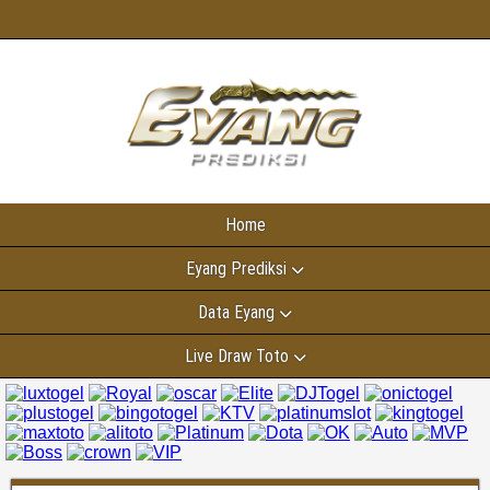
Home
Eyang Prediksi
Data Eyang
Live Draw Toto