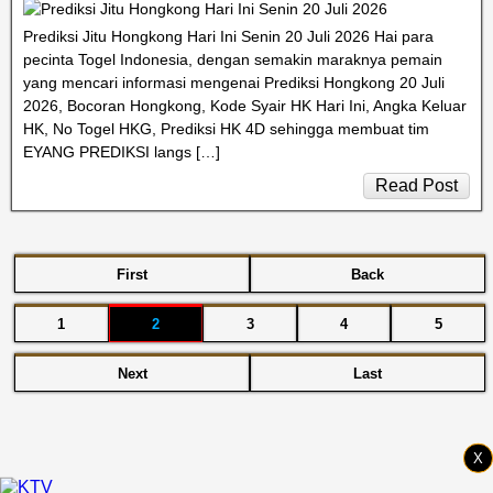
Prediksi Jitu Hongkong Hari Ini Senin 20 Juli 2026 Hai para
pecinta Togel Indonesia, dengan semakin maraknya pemain
yang mencari informasi mengenai Prediksi Hongkong 20 Juli
2026, Bocoran Hongkong, Kode Syair HK Hari Ini, Angka Keluar
HK, No Togel HKG, Prediksi HK 4D sehingga membuat tim
EYANG PREDIKSI langs […]
Read Post
First
Back
1
2
3
4
5
Next
Last
X