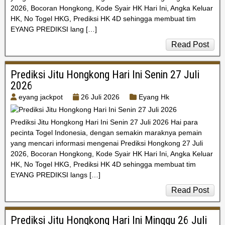
2026, Bocoran Hongkong, Kode Syair HK Hari Ini, Angka Keluar
HK, No Togel HKG, Prediksi HK 4D sehingga membuat tim
EYANG PREDIKSI lang […]
Read Post
Prediksi Jitu Hongkong Hari Ini Senin 27 Juli
2026
eyang jackpot
26 Juli 2026
Eyang Hk
Prediksi Jitu Hongkong Hari Ini Senin 27 Juli 2026 Hai para
pecinta Togel Indonesia, dengan semakin maraknya pemain
yang mencari informasi mengenai Prediksi Hongkong 27 Juli
2026, Bocoran Hongkong, Kode Syair HK Hari Ini, Angka Keluar
HK, No Togel HKG, Prediksi HK 4D sehingga membuat tim
EYANG PREDIKSI langs […]
Read Post
Prediksi Jitu Hongkong Hari Ini Minggu 26 Juli