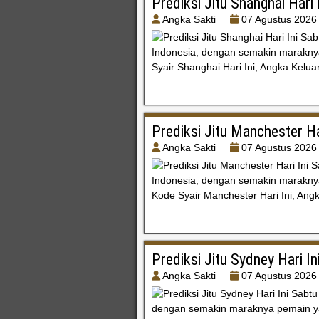
Prediksi Jitu Shanghai Hari
Angka Sakti
07 Agustus 2026
Indonesia, dengan semakin marakny
Syair Shanghai Hari Ini, Angka Kel
Prediksi Jitu Manchester H
Angka Sakti
07 Agustus 2026
Indonesia, dengan semakin maraknya
Kode Syair Manchester Hari Ini, Ang
Prediksi Jitu Sydney Hari I
Angka Sakti
07 Agustus 2026
dengan semakin maraknya pemain yan