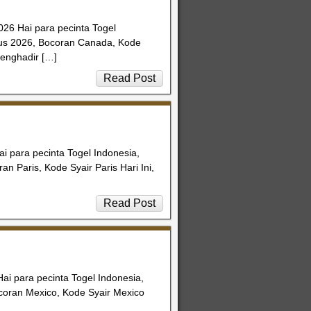
026 Hai para pecinta Togel
tus 2026, Bocoran Canada, Kode
enghadir […]
Read Post
ai para pecinta Togel Indonesia,
 Paris, Kode Syair Paris Hari Ini,
Read Post
Hai para pecinta Togel Indonesia,
coran Mexico, Kode Syair Mexico