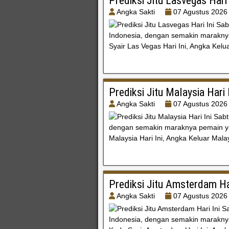
Prediksi Jitu Lasvegas Hari
Angka Sakti
07 Agustus 2026
Indonesia, dengan semakin marakny
Syair Las Vegas Hari Ini, Angka Ke
Prediksi Jitu Malaysia Hari
Angka Sakti
07 Agustus 2026
dengan semakin maraknya pemain yan
Malaysia Hari Ini, Angka Keluar Mala
Prediksi Jitu Amsterdam Ha
Angka Sakti
07 Agustus 2026
Indonesia, dengan semakin marakny