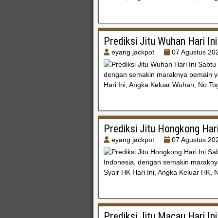
Prediksi Jitu Wuhan Hari I
eyang jackpot
07 Agustus 20
dengan semakin maraknya pemain ya
Hari Ini, Angka Keluar Wuhan, No 
Prediksi Jitu Hongkong Har
eyang jackpot
07 Agustus 20
Indonesia, dengan semakin marakny
Syair HK Hari Ini, Angka Keluar HK
Prediksi Jitu Macau Hari I