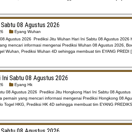
ni Sabtu 08 Agustus 2026
26
Eyang Wuhan
Prediksi Jitu Wuhan Hari Ini Sabtu 08 Agustus 2026 
ng mencari informasi mengenai Prediksi Wuhan 08 Agustus 2026, B
Togel Wuhan, Prediksi Wuhan 4D sehingga membuat tim EYANG PREDI 
i Ini Sabtu 08 Agustus 2026
26
Eyang Hk
Prediksi Jitu Hongkong Hari Ini Sabtu 08 Agustus
a pemain yang mencari informasi mengenai Prediksi Hongkong 08 Ag
, No Togel HKG, Prediksi HK 4D sehingga membuat tim EYANG PREDIKS
ni Sabtu 08 Agustus 2026