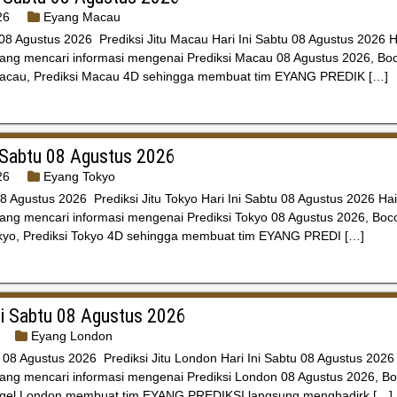
26
Eyang Macau
Prediksi Jitu Macau Hari Ini Sabtu 08 Agustus 2026 H
ng mencari informasi mengenai Prediksi Macau 08 Agustus 2026, Bo
 Macau, Prediksi Macau 4D sehingga membuat tim EYANG PREDIK […]
i Sabtu 08 Agustus 2026
26
Eyang Tokyo
Prediksi Jitu Tokyo Hari Ini Sabtu 08 Agustus 2026 Ha
g mencari informasi mengenai Prediksi Tokyo 08 Agustus 2026, Boco
Tokyo, Prediksi Tokyo 4D sehingga membuat tim EYANG PREDI […]
Ini Sabtu 08 Agustus 2026
Eyang London
Prediksi Jitu London Hari Ini Sabtu 08 Agustus 2026
ng mencari informasi mengenai Prediksi London 08 Agustus 2026, B
 Togel London membuat tim EYANG PREDIKSI langsung menghadirk […]