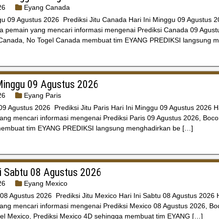
26
Eyang Canada
Prediksi Jitu Canada Hari Ini Minggu 09 Agustus 2
a pemain yang mencari informasi mengenai Prediksi Canada 09 Agus
ar Canada, No Togel Canada membuat tim EYANG PREDIKSI langsung m
i Minggu 09 Agustus 2026
26
Eyang Paris
Prediksi Jitu Paris Hari Ini Minggu 09 Agustus 2026 H
 mencari informasi mengenai Prediksi Paris 09 Agustus 2026, Bocoran
s membuat tim EYANG PREDIKSI langsung menghadirkan be […]
ni Sabtu 08 Agustus 2026
26
Eyang Mexico
Prediksi Jitu Mexico Hari Ini Sabtu 08 Agustus 2026 
g mencari informasi mengenai Prediksi Mexico 08 Agustus 2026, Bo
ogel Mexico, Prediksi Mexico 4D sehingga membuat tim EYANG […]