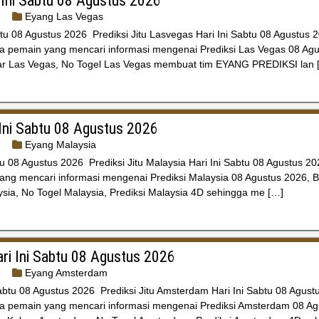
 Ini Sabtu 08 Agustus 2026
Eyang Las Vegas
Prediksi Jitu Lasvegas Hari Ini Sabtu 08 Agustus 
a pemain yang mencari informasi mengenai Prediksi Las Vegas 08 Ag
luar Las Vegas, No Togel Las Vegas membuat tim EYANG PREDIKSI lan 
 Ini Sabtu 08 Agustus 2026
Eyang Malaysia
Prediksi Jitu Malaysia Hari Ini Sabtu 08 Agustus 2
g mencari informasi mengenai Prediksi Malaysia 08 Agustus 2026, B
ysia, No Togel Malaysia, Prediksi Malaysia 4D sehingga me […]
ri Ini Sabtu 08 Agustus 2026
Eyang Amsterdam
Prediksi Jitu Amsterdam Hari Ini Sabtu 08 Agust
a pemain yang mencari informasi mengenai Prediksi Amsterdam 08 A