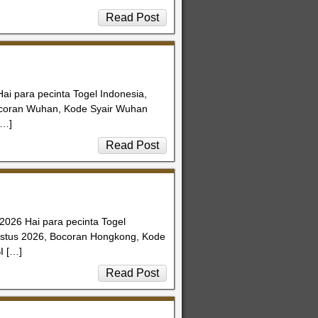
Read Post
Hai para pecinta Togel Indonesia,
ocoran Wuhan, Kode Syair Wuhan
[…]
Read Post
 2026 Hai para pecinta Togel
ustus 2026, Bocoran Hongkong, Kode
I […]
Read Post