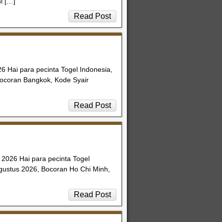
i […]
Read Post
26 Hai para pecinta Togel Indonesia,
ocoran Bangkok, Kode Syair
Read Post
s 2026 Hai para pecinta Togel
gustus 2026, Bocoran Ho Chi Minh,
Read Post