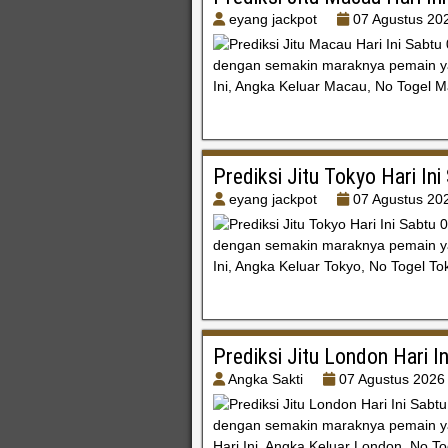
eyang jackpot
07 Agustus 20
dengan semakin maraknya pemain ya
Ini, Angka Keluar Macau, No Togel
Prediksi Jitu Tokyo Hari In
eyang jackpot
07 Agustus 20
dengan semakin maraknya pemain yan
Ini, Angka Keluar Tokyo, No Togel 
Prediksi Jitu London Hari 
Angka Sakti
07 Agustus 2026
dengan semakin maraknya pemain ya
Hari Ini, Angka Keluar London, No