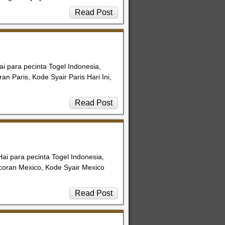
Read Post
ai para pecinta Togel Indonesia,
 Paris, Kode Syair Paris Hari Ini,
Read Post
Hai para pecinta Togel Indonesia,
coran Mexico, Kode Syair Mexico
Read Post