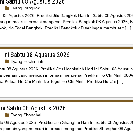
 Ini Sabtu 08 Agustus 2026
Eyang Bangkok
Prediksi Jitu Bangkok Hari Ini Sabtu 08 Agustus 20
ng mencari informasi mengenai Prediksi Bangkok 08 Agustus 2026, B
gkok, No Togel Bangkok, Prediksi Bangkok 4D sehingga membuat t […]
i Ini Sabtu 08 Agustus 2026
Eyang Hochiminh
Prediksi Jitu Hochiminh Hari Ini Sabtu 08 Agustu
 pemain yang mencari informasi mengenai Prediksi Ho Chi Minh 08 A
ka Keluar Ho Chi Minh, No Togel Ho Chi Minh, Prediksi Ho Chi […]
 Ini Sabtu 08 Agustus 2026
Eyang Shanghai
Prediksi Jitu Shanghai Hari Ini Sabtu 08 Agustus 
a pemain yang mencari informasi mengenai Prediksi Shanghai 08 Agu