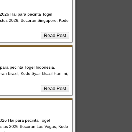
 2026 Hai para pecinta Togel
stus 2026, Bocoran Singapore, Kode
Read Post
 para pecinta Togel Indonesia,
 Brazil, Kode Syair Brazil Hari Ini,
Read Post
2026 Hai para pecinta Togel
ustus 2026 Bocoran Las Vegas, Kode