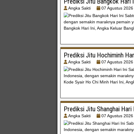
Prediksi Jitu Bangkok Hari
Angka Sakti
07 Agustus 2026
dengan semakin maraknya pemain ya
Bangkok Hari Ini, Angka Keluar Ban
Prediksi Jitu Hochiminh Har
Angka Sakti
07 Agustus 2026
Indonesia, dengan semakin maraknya
Kode Syair Ho Chi Minh Hari Ini, Ang
Prediksi Jitu Shanghai Hari
Angka Sakti
07 Agustus 2026
Indonesia, dengan semakin marakny