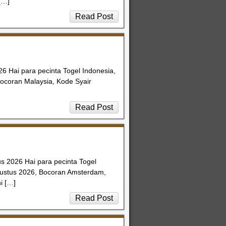
[…]
Read Post
026 Hai para pecinta Togel Indonesia,
ocoran Malaysia, Kode Syair
Read Post
us 2026 Hai para pecinta Togel
gustus 2026, Bocoran Amsterdam,
i […]
Read Post